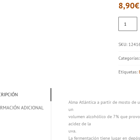
8,90
€
ALMA
ATLÁNTICA
MENCÍA
ROSÉ
SKU:
1241
cantidad
Categorías
Etiquetas:
CRIPCIÓN
Alma Atlántica a partir de mosto de 
ORMACIÓN ADICIONAL
un
volumen alcohólico de 7% que provoca
acidez de la
uva.
La fermentación tiene lugar en depós