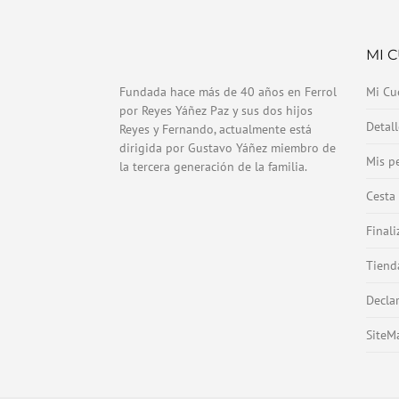
MI 
Fundada hace más de 40 años en Ferrol
Mi Cu
por Reyes Yáñez Paz y sus dos hijos
Detal
Reyes y Fernando, actualmente está
dirigida por Gustavo Yáñez miembro de
Mis p
la tercera generación de la familia.
Cesta
Final
Tiend
Decla
SiteM