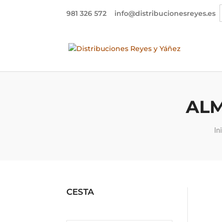
981 326 572
info@distribucionesreyes.es
ALM
In
CESTA