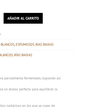
AÑADIR AL CARRITO
6
:
BLANCOS
,
ESPUMOSOS
,
RIAS BAIXAS
BLANCOS
,
RÍAS BAIXAS
uva parcialmente fermentado, logrando así
 un dulzor perfecto para equilibrar la
itos isobáricos en los que se crean de