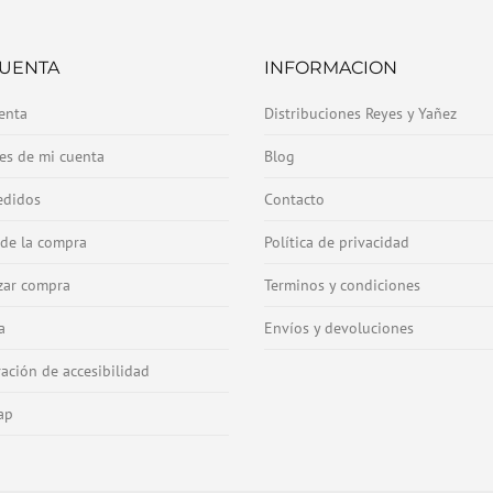
CUENTA
INFORMACION
enta
Distribuciones Reyes y Yañez
les de mi cuenta
Blog
edidos
Contacto
 de la compra
Política de privacidad
izar compra
Terminos y condiciones
a
Envíos y devoluciones
ración de accesibilidad
ap