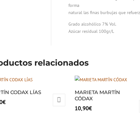
forma
natural las finas burbujas que refuer
Grado alcohólico 7% Vol.
Azúcar residual 100gr/L
oductos relacionados
TÍN CODAX LÍAS
MARIETA MARTÍN
CÓDAX
0
€
10,90
€