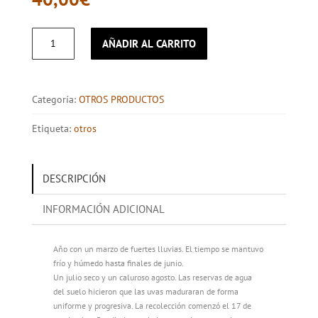
PORTO
AÑADIR AL CARRITO
CROFT
QUINTA
ROEDA
2018
Categoría:
OTROS PRODUCTOS
cantidad
Etiqueta:
otros
DESCRIPCIÓN
INFORMACIÓN ADICIONAL
Año con un marzo de fuertes lluvias. El tiempo se mantuvo
frío y húmedo hasta finales de junio.
Un julio seco y un caluroso agosto. Las reservas de agua
del suelo hicieron que las uvas maduraran de forma
uniforme y progresiva. La recolección comenzó el 17 de