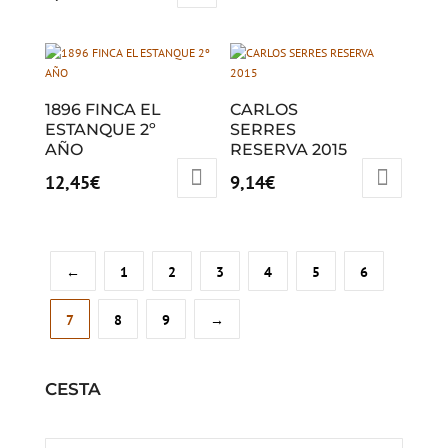
1896 FINCA EL
CARLOS
ESTANQUE 2º
SERRES
AÑO
RESERVA 2015
12,45
€
9,14
€
←
1
2
3
4
5
6
7
8
9
→
CESTA